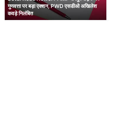
गुणवत्ता
गुणवत्ता पर बड़ा एक्शन, PWD एसडीओ अखिलेश
पर
कवड़े निलंबित
बड़ा
एक्शन,
PWD
एसडीओ
अखिलेश
कवड़े
निलंबित