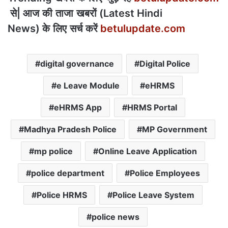
से
|
आज
की
ताजा
खबरों
(Latest Hindi
News)
के
लिए
सर्च
करें
betulupdate.com
digital governance
Digital Police
e Leave Module
eHRMS
eHRMS App
HRMS Portal
Madhya Pradesh Police
MP Government
mp police
Online Leave Application
police department
Police Employees
Police HRMS
Police Leave System
police news