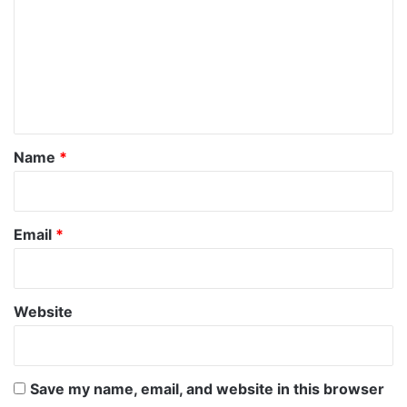
m
m
e
n
t
*
Name
*
Email
*
Website
Save my name, email, and website in this browser