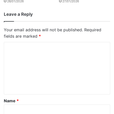
28/01/2026
27/01/2026
Leave a Reply
Your email address will not be published.
Required
fields are marked
*
C
o
m
m
e
n
t
*
Name
*