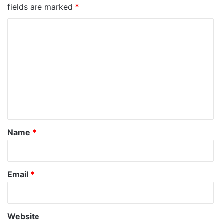
fields are marked
*
C
o
m
m
e
n
t
*
Name
*
Email
*
Website