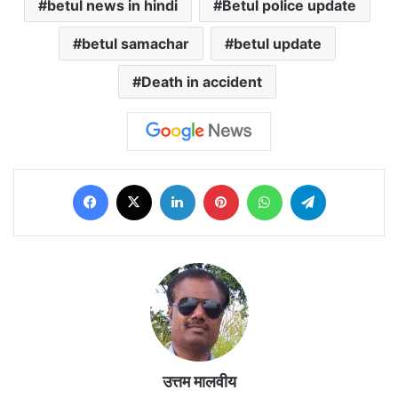
betul news in hindi
Betul police update
betul samachar
betul update
Death in accident
Facebook
X
LinkedIn
Pinterest
WhatsApp
Telegram
उत्तम मालवीय