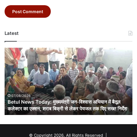
Latest
Betul
News
Today:
मुख्यमंत्री
जन-
विश्वास
अभियान
में
07/08/2026
बैतूल
Betul News Today: मुख्यमंत्री जन-विश्वास अभियान में बैतूल
कलेक्टर
कलेक्टर का एक्शन, शराब बिक्री से लेकर पेयजल तक दिए सख्त निर्देश
का
एक्शन,
शराब
बिक्री
© Copyright 2026, All Rights Reserved |