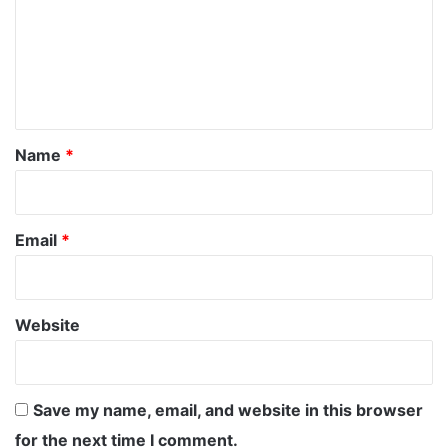
m
e
n
t
*
Name
*
Email
*
Website
Save my name, email, and website in this browser
for the next time I comment.