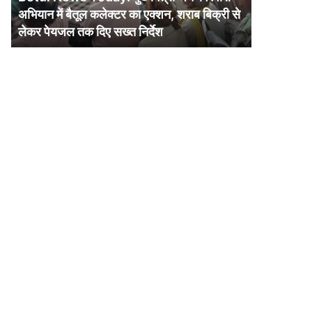
में
अभियान में बैतूल कलेक्टर का एक्शन, शराब बिक्री से
बैतूल
लेकर पेयजल तक दिए सख्त निर्देश
कलेक्टर
का
एक्शन,
शराब
बिक्री
से
लेकर
पेयजल
तक
दिए
सख्त
निर्देश