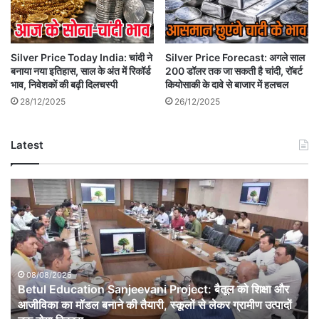
Silver Price Today India: चांदी ने
Silver Price Forecast: अगले साल
बनाया नया इतिहास, साल के अंत में रिकॉर्ड
200 डॉलर तक जा सकती है चांदी, रॉबर्ट
भाव, निवेशकों की बढ़ी दिलचस्पी
कियोसाकी के दावे से बाजार में हलचल
28/12/2025
26/12/2025
Latest
Betul
Education
Sanjeevani
Project:
बैतूल
को
शिक्षा
08/08/2026
Betul Education Sanjeevani Project: बैतूल को शिक्षा और
और
आजीविका
आजीविका का मॉडल बनाने की तैयारी, स्कूलों से लेकर ग्रामीण उत्पादों