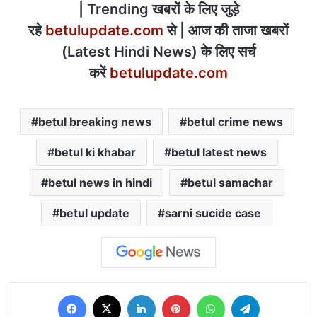
| Trending खबरों के लिए जुड़े
रहे
betulupdate.com
से | आज की ताजा खबरों
(Latest Hindi News) के लिए सर्च
करें
betulupdate.com
betul breaking news
betul crime news
betul ki khabar
betul latest news
betul news in hindi
betul samachar
betul update
sarni sucide case
Facebook
X
LinkedIn
Pinterest
WhatsApp
Telegram