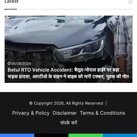
Latest
Betul
RTO
Vehicle
Accident:
बैतूल-
भोपाल
हाईवे
पर
06/08/2026
बड़ा
Betul RTO Vehicle Accident: बैतूल-भोपाल हाईवे पर बड़ा
सड़क
सड़क हादसा, आरटीओ के वाहन ने बाइक को मारी टक्कर, युवक की मौत
हादसा,
आरटीओ
के
वाहन
© Copyright 2026, All Rights Reserved |
ने
Privacy & Policy
Disclaimer
Terms & Conditions
बाइक
को
संपर्क करें
मारी
टक्कर,