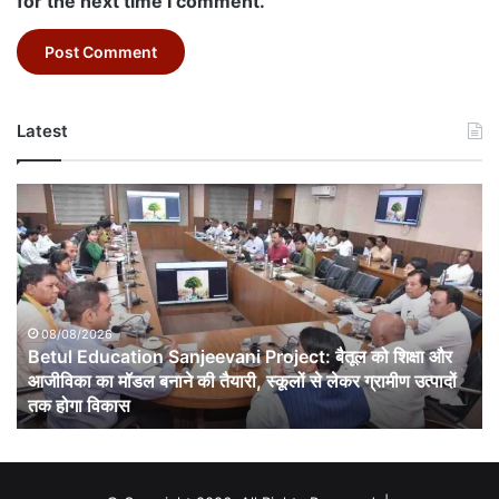
for the next time I comment.
Latest
Betul
Education
Sanjeevani
Project:
बैतूल
को
शिक्षा
08/08/2026
Betul Education Sanjeevani Project: बैतूल को शिक्षा और
और
आजीविका
आजीविका का मॉडल बनाने की तैयारी, स्कूलों से लेकर ग्रामीण उत्पादों
का
तक होगा विकास
मॉडल
बनाने
की
तैयारी,