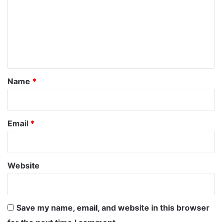
m
m
e
n
t
*
Name
*
Email
*
Website
Save my name, email, and website in this browser