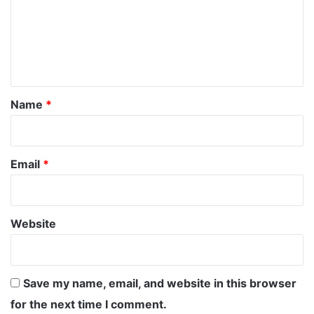
m
e
n
t
*
Name
*
Email
*
Website
Save my name, email, and website in this browser
for the next time I comment.