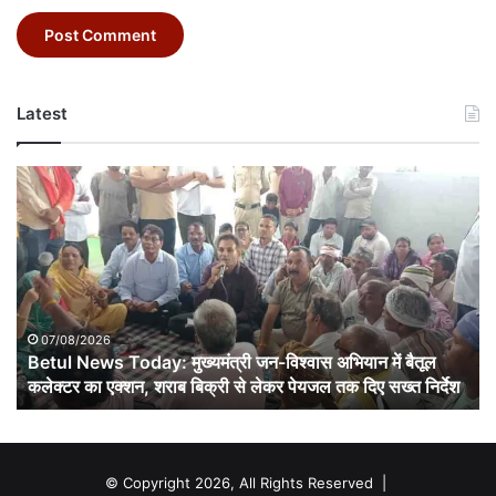
Latest
Betul
News
Today:
मुख्यमंत्री
जन-
विश्वास
अभियान
में
07/08/2026
बैतूल
Betul News Today: मुख्यमंत्री जन-विश्वास अभियान में बैतूल
कलेक्टर
कलेक्टर का एक्शन, शराब बिक्री से लेकर पेयजल तक दिए सख्त निर्देश
का
एक्शन,
शराब
बिक्री
© Copyright 2026, All Rights Reserved |