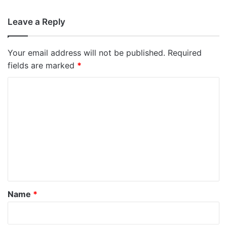
Leave a Reply
Your email address will not be published.
Required
fields are marked
*
C
o
m
m
e
n
t
*
Name
*