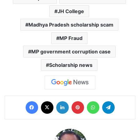
JH College
Madhya Pradesh scholarship scam
MP Fraud
MP government corruption case
Scholarship news
Facebook
X
LinkedIn
Pinterest
WhatsApp
Telegram