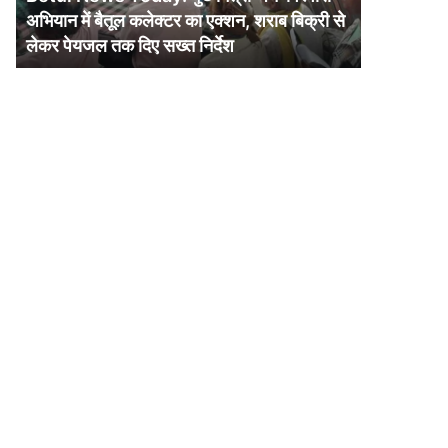
में
अभियान में बैतूल कलेक्टर का एक्शन, शराब बिक्री से
बैतूल
लेकर पेयजल तक दिए सख्त निर्देश
कलेक्टर
का
एक्शन,
शराब
बिक्री
से
लेकर
पेयजल
तक
दिए
सख्त
निर्देश