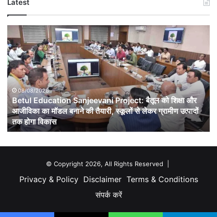
Latest
Betul
Education
Sanjeevani
Project:
बैतूल
को
शिक्षा
08/08/2026
Betul Education Sanjeevani Project: बैतूल को शिक्षा और
और
आजीविका
आजीविका का मॉडल बनाने की तैयारी, स्कूलों से लेकर ग्रामीण उत्पादों
का
तक होगा विकास
मॉडल
बनाने
की
तैयारी,
© Copyright 2026, All Rights Reserved |
स्कूलों
Privacy & Policy
Disclaimer
Terms & Conditions
से
लेकर
संपर्क करें
ग्रामीण
उत्पादों