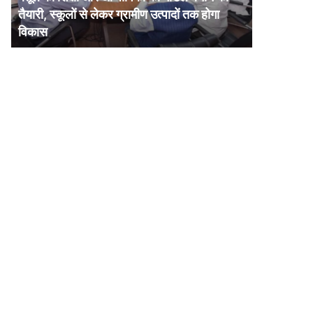
और
तैयारी, स्कूलों से लेकर ग्रामीण उत्पादों तक होगा
आजीविका
विकास
का
मॉडल
बनाने
की
तैयारी,
स्कूलों
से
लेकर
ग्रामीण
उत्पादों
तक
होगा
विकास