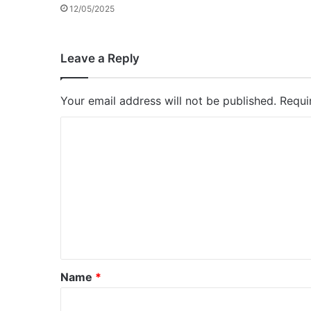
12/05/2025
Leave a Reply
Your email address will not be published.
Requi
C
o
m
m
e
n
t
*
Name
*