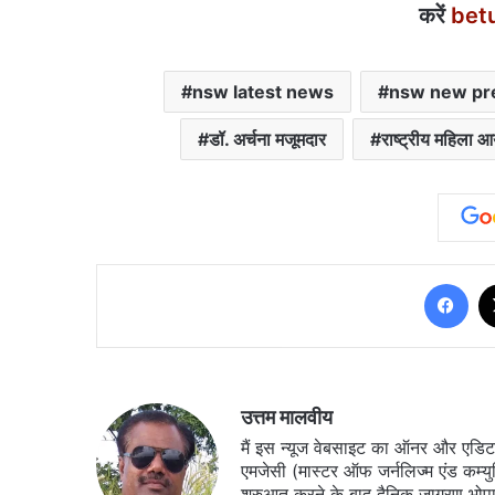
करें
bet
nsw latest news
nsw new pr
डॉ. अर्चना मजूमदार
राष्ट्रीय महिला आ
Fa
उत्तम मालवीय
मैं इस न्यूज वेबसाइट का ऑनर और एडिटर ह
एमजेसी (मास्टर ऑफ जर्नलिज्म एंड कम्य
शुरुआत करने के बाद दैनिक जागरण भोपा