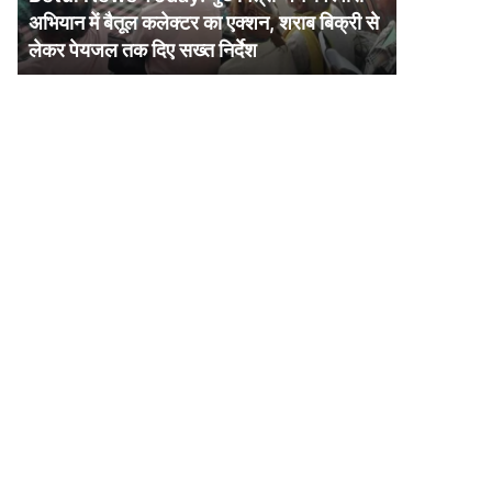
में
अभियान में बैतूल कलेक्टर का एक्शन, शराब बिक्री से
बैतूल
लेकर पेयजल तक दिए सख्त निर्देश
कलेक्टर
का
एक्शन,
शराब
बिक्री
से
लेकर
पेयजल
तक
दिए
सख्त
निर्देश