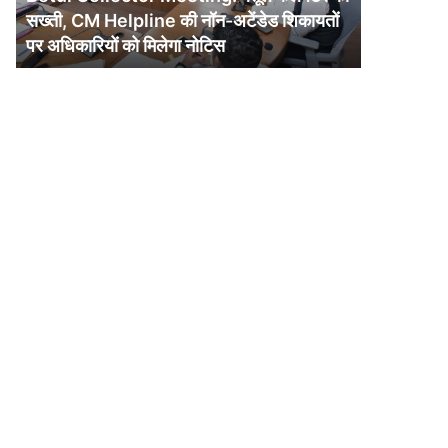
CM
सख्ती, CM Helpline की नॉन-अटेंडेड शिकायतों
Helpline
पर अधिकारियों को मिलेगा नोटिस
की
नॉन-
अटेंडेड
शिकायतों
पर
अधिकारियों
को
मिलेगा
नोटिस