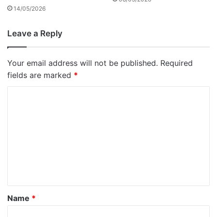
14/05/2026
Leave a Reply
Your email address will not be published.
Required
fields are marked
*
C
o
m
m
e
n
t
*
Name
*