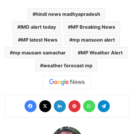
hindi news madhyapradesh
IMD alert today
MP Breaking News
MP latest News
mp mansoon alert
mp mausam samachar
MP Weather Alert
weather forecast mp
Facebook
X
LinkedIn
Pinterest
WhatsApp
Telegram