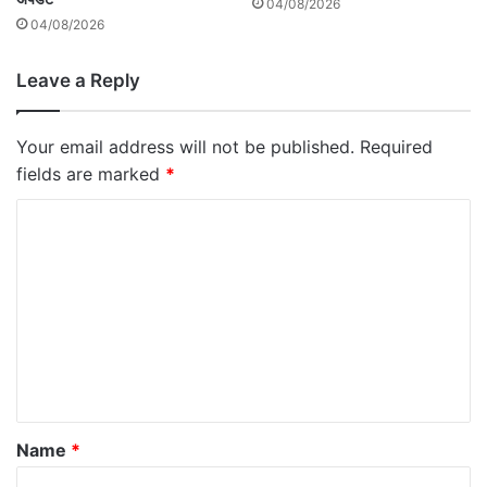
04/08/2026
04/08/2026
Leave a Reply
Your email address will not be published.
Required
fields are marked
*
C
o
m
m
e
n
t
*
Name
*