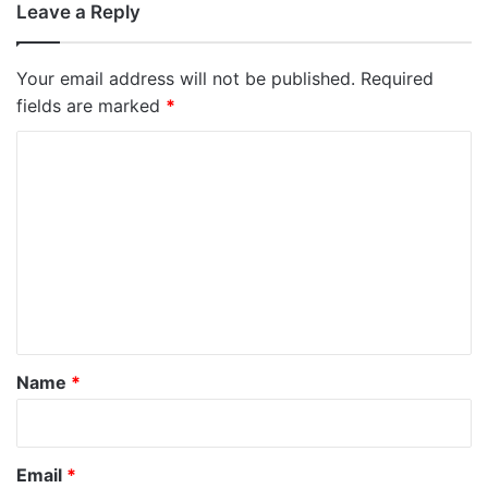
Leave a Reply
Your email address will not be published.
Required
fields are marked
*
C
o
m
m
e
n
t
*
Name
*
Email
*