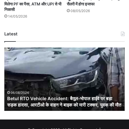
मिलेगा PF का पैसा, ATM और UPI से भी
सैलरी में होगा इजाफा
निकासी
08/05/2026
14/05/2026
Latest
Betul
RTO
Vehicle
Accident:
बैतूल-
भोपाल
हाईवे
पर
06/08/2026
बड़ा
Betul RTO Vehicle Accident: बैतूल-भोपाल हाईवे पर बड़ा
सड़क
सड़क हादसा, आरटीओ के वाहन ने बाइक को मारी टक्कर, युवक की मौत
हादसा,
आरटीओ
के
वाहन