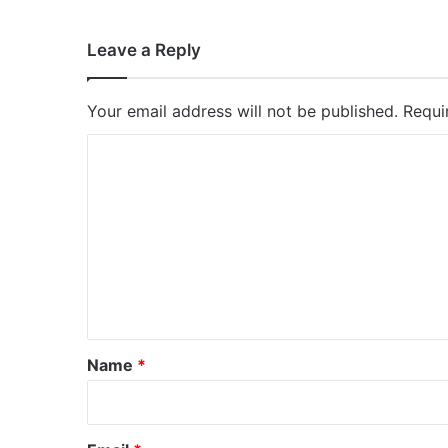
Leave a Reply
Your email address will not be published.
Requi
C
o
m
m
e
n
t
*
Name
*