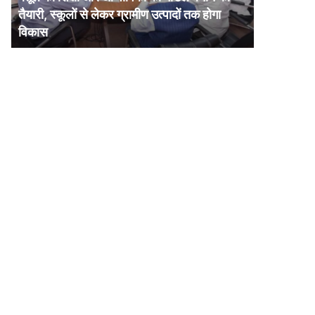
और
तैयारी, स्कूलों से लेकर ग्रामीण उत्पादों तक होगा
आजीविका
विकास
का
मॉडल
बनाने
की
तैयारी,
स्कूलों
से
लेकर
ग्रामीण
उत्पादों
तक
होगा
विकास