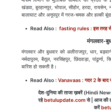
मौसम विभाग के मुताबिक सोमवार को प्रदेश के झ
खंडवा, बुरहानपुर, भोपाल, सीहोर, हरदा, रायसेन, नर्
बालाघाट और अनूपपुर में गरज-चमक और हल्की बूंदा
Read Also :
fasting rules : इस तरह से
मंगलवार-बु
मंगलवार और बुधवार को अलीराजपुर, धार, बड़वानी,
नर्मदापुरम, बैतूल, नरसिंहपुर, छिंदवाड़ा, पांढुर
बारिश हो सकती है।
Read Also :
Vanavaas : गदर 2 के बाद जी
देश-दुनिया की ताजा ख़बरें (Hindi News) 
रहे
betulupdate.com
से | आज की त
करें
bet