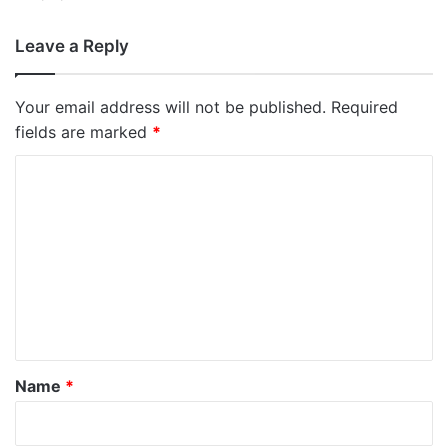
Leave a Reply
Your email address will not be published.
Required
fields are marked
*
C
o
m
m
e
n
t
*
Name
*