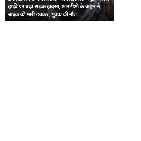
पर
हाईवे पर बड़ा सड़क हादसा, आरटीओ के वाहन ने
बड़ा
बाइक को मारी टक्कर, युवक की मौत
सड़क
हादसा,
आरटीओ
के
वाहन
ने
बाइक
को
मारी
टक्कर,
युवक
की
मौत