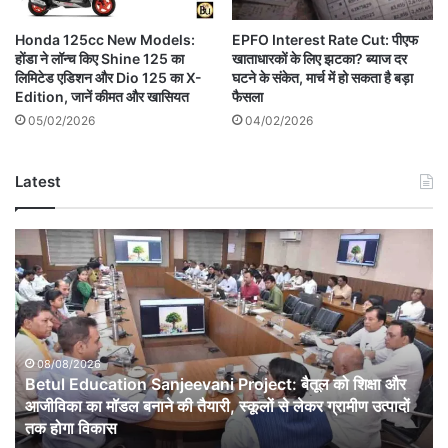
Honda 125cc New Models:
EPFO Interest Rate Cut: पीएफ
होंडा ने लॉन्च किए Shine 125 का
खाताधारकों के लिए झटका? ब्याज दर
लिमिटेड एडिशन और Dio 125 का X-
घटने के संकेत, मार्च में हो सकता है बड़ा
Edition, जानें कीमत और खासियत
फैसला
05/02/2026
04/02/2026
Latest
Betul
Education
Sanjeevani
Project:
बैतूल
को
शिक्षा
08/08/2026
Betul Education Sanjeevani Project: बैतूल को शिक्षा और
और
आजीविका
आजीविका का मॉडल बनाने की तैयारी, स्कूलों से लेकर ग्रामीण उत्पादों
का
तक होगा विकास