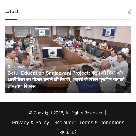
Latest
Betul
Education
Sanjeevani
Project:
बैतूल
को
शिक्षा
08/08/2026
Betul Education Sanjeevani Project: बैतूल को शिक्षा और
और
आजीविका
आजीविका का मॉडल बनाने की तैयारी, स्कूलों से लेकर ग्रामीण उत्पादों
का
तक होगा विकास
मॉडल
बनाने
की
तैयारी,
© Copyright 2026, All Rights Reserved |
स्कूलों
Privacy & Policy
Disclaimer
Terms & Conditions
से
लेकर
संपर्क करें