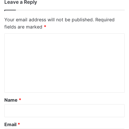
Leave a Reply
Your email address will not be published.
Required
fields are marked
*
C
o
m
m
e
n
t
*
Name
*
Email
*