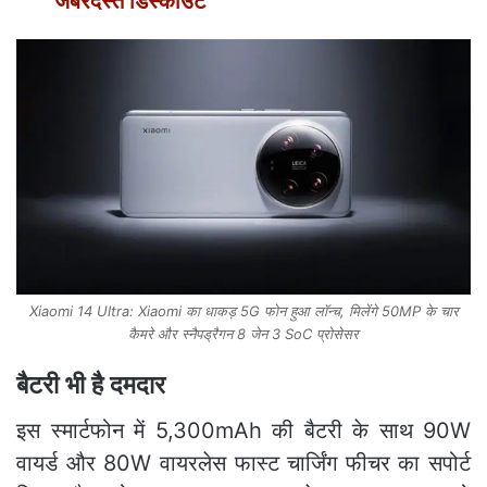
जबरदस्‍त डिस्काउंट
Xiaomi 14 Ultra: Xiaomi का धाकड़ 5G फोन हुआ लॉन्‍च, मिलेंगे 50MP के चार
कैमरे और स्नैपड्रैगन 8 जेन 3 SoC प्रोसेसर
बैटरी भी है दमदार
इस स्मार्टफोन में 5,300mAh की बैटरी के साथ 90W
वायर्ड और 80W वायरलेस फास्ट चार्जिंग फीचर का सपोर्ट