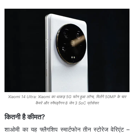
Xiaomi 14 Ultra: Xiaomi का धाकड़ 5G फोन हुआ लॉन्‍च, मिलेंगे 50MP के चार
कैमरे और स्नैपड्रैगन 8 जेन 3 SoC प्रोसेसर
कितनी है कीमत?
शाओमी का यह फ्लैगशिप स्मार्टफोन तीन स्टोरेज वेरिएंट –