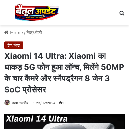
Menu
Se
Home
/
टेक/ऑटो
टेक/ऑटो
Xiaomi 14 Ultra: Xiaomi का
धाकड़ 5G फोन हुआ लॉन्‍च, मिलेंगे 50MP
के चार कैमरे और स्नैपड्रैगन 8 जेन 3
SoC प्रोसेसर
उत्तम मालवीय
23/02/2024
0