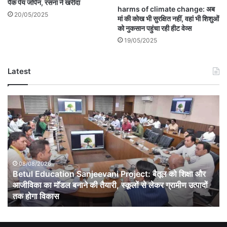
पैक पेय जंपिन, रसना ने खरीदा
harms of climate change: अब
20/05/2025
मां की कोख भी सुरक्षित नहीं, वहां भी शिशुओं
को नुकसान पहुंचा रही हीट वेव्स
19/05/2025
Latest
Betul
Education
Sanjeevani
Project:
बैतूल
को
शिक्षा
08/08/2026
Betul Education Sanjeevani Project: बैतूल को शिक्षा और
और
आजीविका
आजीविका का मॉडल बनाने की तैयारी, स्कूलों से लेकर ग्रामीण उत्पादों
का
तक होगा विकास
मॉडल
बनाने