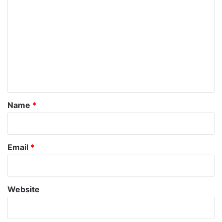
o
m
m
e
n
t
*
Name
*
Email
*
Website