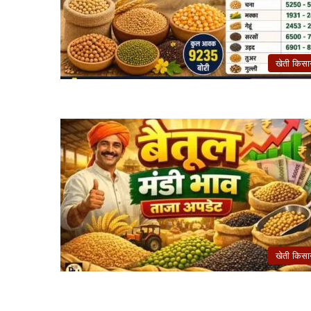
खेती किसा
खेती किसा