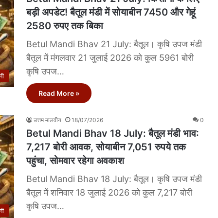
बड़ी अपडेट! बैतूल मंडी में सोयाबीन 7450 और गेहूं
2580 रुपए तक बिका
Betul Mandi Bhav 21 July: बैतूल। कृषि उपज मंडी
बैतूल में मंगलवार 21 जुलाई 2026 को कुल 5961 बोरी
कृषि उपज…
नी
Read More »
उत्तम मालवीय
18/07/2026
0
Betul Mandi Bhav 18 July: बैतूल मंडी भाव:
7,217 बोरी आवक, सोयाबीन 7,051 रुपये तक
पहुंचा, सोमवार रहेगा अवकाश
Betul Mandi Bhav 18 July: बैतूल। कृषि उपज मंडी
बैतूल में शनिवार 18 जुलाई 2026 को कुल 7,217 बोरी
कृषि उपज…
नी