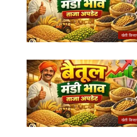
खेती किसा
खेती किसा