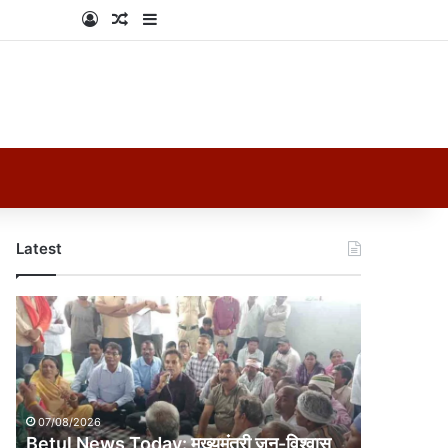
Log In
Random Article
Sidebar
Latest
Betul
News
Today:
मुख्यमंत्री
जन-
विश्वास
07/08/2026
अभियान
Betul News Today: मुख्यमंत्री जन-विश्वास