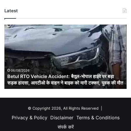
Latest
Betul
RTO
Vehicle
Accident:
बैतूल-
भोपाल
हाईवे
पर
06/08/2026
बड़ा
Betul RTO Vehicle Accident: बैतूल-भोपाल हाईवे पर बड़ा
सड़क
सड़क हादसा, आरटीओ के वाहन ने बाइक को मारी टक्कर, युवक की मौत
हादसा,
आरटीओ
के
वाहन
© Copyright 2026, All Rights Reserved |
ने
Privacy & Policy
Disclaimer
Terms & Conditions
बाइक
को
संपर्क करें