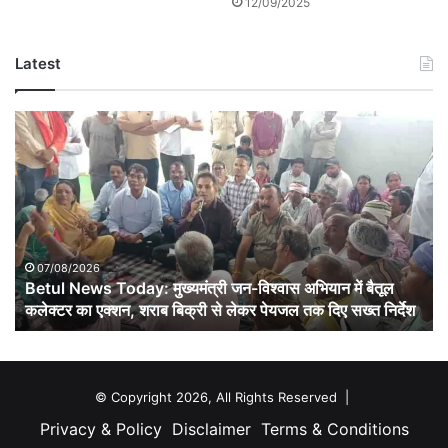
12/09/2025
Latest
Betul
News
Today:
मुख्यमंत्री
जन-
विश्वास
अभियान
में
07/08/2026
बैतूल
Betul News Today: मुख्यमंत्री जन-विश्वास अभियान में बैतूल
कलेक्टर
कलेक्टर का एक्शन, शराब बिक्री से लेकर पेयजल तक दिए सख्त निर्देश
का
एक्शन,
शराब
बिक्री
© Copyright 2026, All Rights Reserved |
से
Privacy & Policy
Disclaimer
Terms & Conditions
लेकर