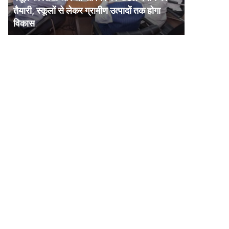
और
तैयारी, स्कूलों से लेकर ग्रामीण उत्पादों तक होगा
आजीविका
विकास
का
मॉडल
बनाने
की
तैयारी,
स्कूलों
से
लेकर
ग्रामीण
उत्पादों
तक
होगा
विकास