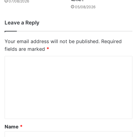
07/08/2026
05/08/2026
Leave a Reply
Your email address will not be published.
Required
fields are marked
*
C
o
m
m
e
n
t
*
Name
*