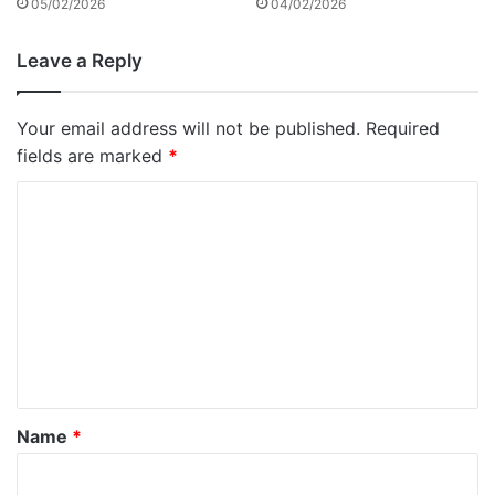
05/02/2026
04/02/2026
Leave a Reply
Your email address will not be published.
Required
fields are marked
*
C
o
m
m
e
n
t
*
Name
*