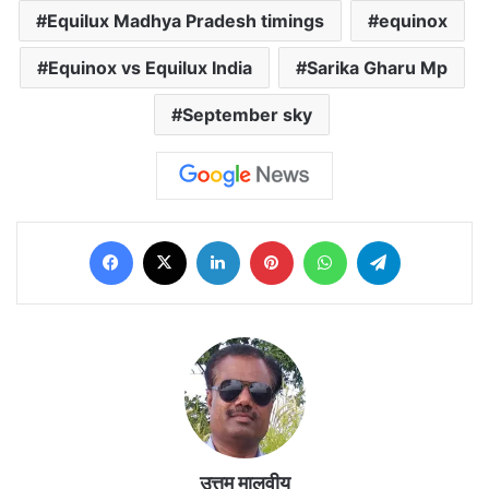
Equilux Madhya Pradesh timings
equinox
Equinox vs Equilux India
Sarika Gharu Mp
September sky
Facebook
X
LinkedIn
Pinterest
WhatsApp
Telegram
उत्तम मालवीय