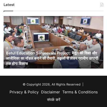
Latest
Betul
Education
Sanjeevani
Project:
बैतूल
को
शिक्षा
08/08/2026
Betul Education Sanjeevani Project: बैतूल को शिक्षा और
और
आजीविका
आजीविका का मॉडल बनाने की तैयारी, स्कूलों से लेकर ग्रामीण उत्पादों
का
तक होगा विकास
मॉडल
बनाने
की
तैयारी,
© Copyright 2026, All Rights Reserved |
स्कूलों
Privacy & Policy
Disclaimer
Terms & Conditions
से
लेकर
संपर्क करें
ग्रामीण