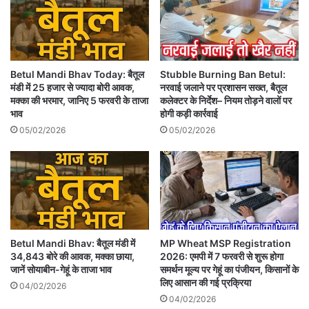
Betul Mandi Bhav Today: बैतूल
Stubble Burning Ban Betul:
मंडी में 25 हजार से ज्यादा बोरी आवक,
नरवाई जलाने पर प्रशासन सख्त, बैतूल
मक्का की भरमार, जानिए 5 फरवरी के ताजा
कलेक्टर के निर्देश– नियम तोड़ने वालों पर
भाव
होगी कड़ी कार्रवाई
05/02/2026
05/02/2026
Betul Mandi Bhav: बैतूल मंडी में
MP Wheat MSP Registration
34,843 बोरे की आवक, मक्का छाया,
2026: एमपी में 7 फरवरी से शुरू होगा
जानें सोयाबीन-गेहूं के ताजा भाव
समर्थन मूल्य पर गेहूं का पंजीयन, किसानों के
लिए आसान की गई प्रक्रिया
04/02/2026
04/02/2026