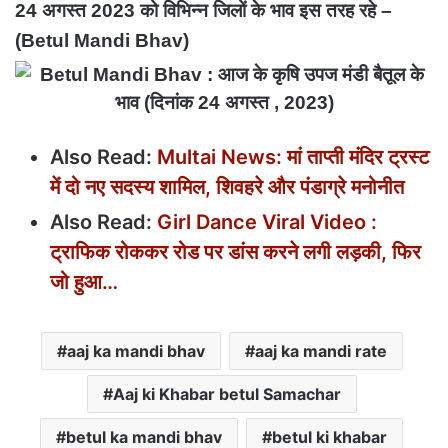
24 अगस्‍त 2023 को विभिन्न जिलों के भाव इस तरह रहे –
(Betul Mandi Bhav)
Also Read:
Multai News: मां ताप्ती मंदिर ट्रस्ट
में दो नए सदस्य शामिल, शिवहरे और पंडाग्रे मनोनीत
Also Read:
Girl Dance Viral Video :
ट्राफिक रोककर रोड पर डांस करने लगी लड़की, फिर
जो हुआ…
aaj ka mandi bhav
aaj ka mandi rate
Aaj ki Khabar betul Samachar
betul ka mandi bhav
betul ki khabar