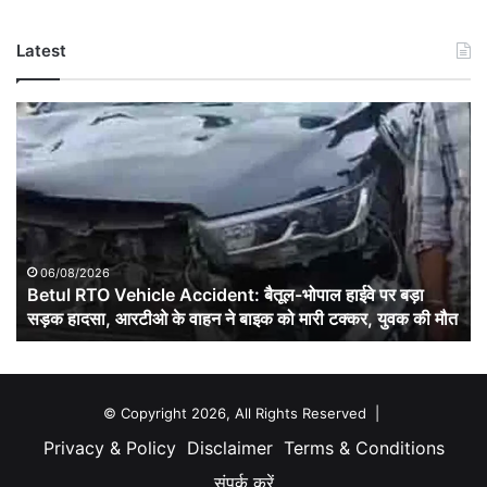
Latest
Betul
RTO
Vehicle
Accident:
बैतूल-
भोपाल
हाईवे
पर
06/08/2026
बड़ा
Betul RTO Vehicle Accident: बैतूल-भोपाल हाईवे पर बड़ा
सड़क
सड़क हादसा, आरटीओ के वाहन ने बाइक को मारी टक्कर, युवक की मौत
हादसा,
आरटीओ
के
वाहन
© Copyright 2026, All Rights Reserved |
ने
Privacy & Policy
Disclaimer
Terms & Conditions
बाइक
को
संपर्क करें