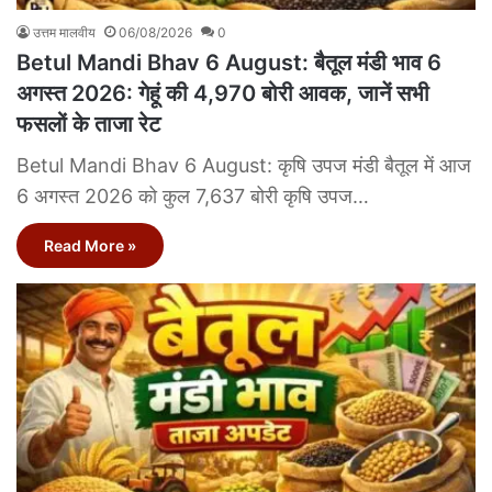
उत्तम मालवीय
06/08/2026
0
Betul Mandi Bhav 6 August: बैतूल मंडी भाव 6
अगस्त 2026: गेहूं की 4,970 बोरी आवक, जानें सभी
फसलों के ताजा रेट
Betul Mandi Bhav 6 August: कृषि उपज मंडी बैतूल में आज
6 अगस्त 2026 को कुल 7,637 बोरी कृषि उपज…
Read More »