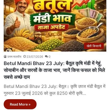
खेती किसानी
उत्तम मालवीय
23/07/2026
0
Betul Mandi Bhav 23 July: बैतूल कृषि मंडी में गेहूं,
सोयाबीन और सरसों के ताजा भाव, जानें किस फसल को मिले
सबसे अच्छे दाम
Betul Mandi Bhav 23 July: बैतूल। कृषि उपज मंडी बैतूल में
गुरुवार 23 जुलाई 2026 को कुल 8250 बोरी कृषि…
Read More »