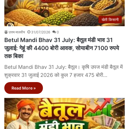
खेती किसानी
उत्तम मालवीय
31/07/2026
0
Betul Mandi Bhav 31 July: बैतूल मंडी भाव 31
जुलाई: गेहूं की 4400 बोरी आवक, सोयाबीन 7100 रुपये
तक बिका
Betul Mandi Bhav 31 July: बैतूल। कृषि उपज मंडी बैतूल में
शुक्रवार 31 जुलाई 2026 को कुल 7 हजार 475 बोरी…
Read More »