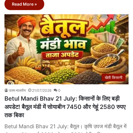
Read More »
खेती किसानी
उत्तम मालवीय
21/07/2026
0
Betul Mandi Bhav 21 July: किसानों के लिए बड़ी
अपडेट! बैतूल मंडी में सोयाबीन 7450 और गेहूं 2580 रुपए
तक बिका
Betul Mandi Bhav 21 July: बैतूल। कृषि उपज मंडी बैतूल में