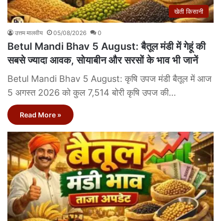
खेती किसानी
उत्तम मालवीय
05/08/2026
0
Betul Mandi Bhav 5 August: बैतूल मंडी में गेहूं की
सबसे ज्यादा आवक, सोयाबीन और सरसों के भाव भी जानें
Betul Mandi Bhav 5 August: कृषि उपज मंडी बैतूल में आज
5 अगस्त 2026 को कुल 7,514 बोरी कृषि उपज की…
Read More »