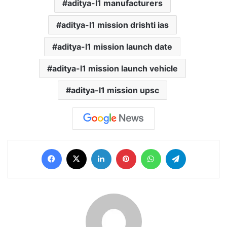
aditya-l1 manufacturers
aditya-l1 mission drishti ias
aditya-l1 mission launch date
aditya-l1 mission launch vehicle
aditya-l1 mission upsc
Facebook
X
LinkedIn
Pinterest
WhatsApp
Telegram