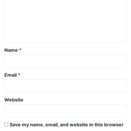
m
m
e
n
t
*
Name
*
Email
*
Website
Save my name, email, and website in this browser