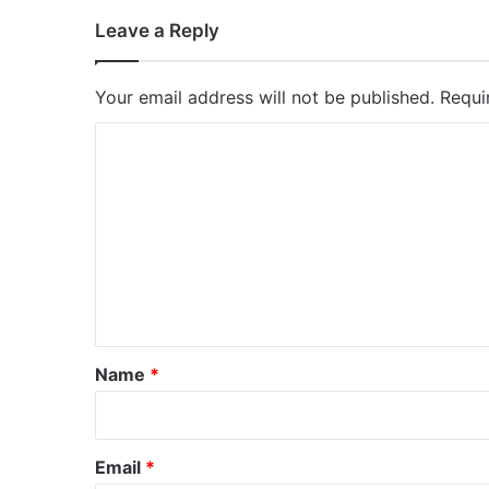
Leave a Reply
Your email address will not be published.
Requi
C
o
m
m
e
n
t
*
Name
*
Email
*