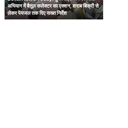
में
अभियान में बैतूल कलेक्टर का एक्शन, शराब बिक्री से
बैतूल
लेकर पेयजल तक दिए सख्त निर्देश
कलेक्टर
का
एक्शन,
शराब
बिक्री
से
लेकर
पेयजल
तक
दिए
सख्त
निर्देश