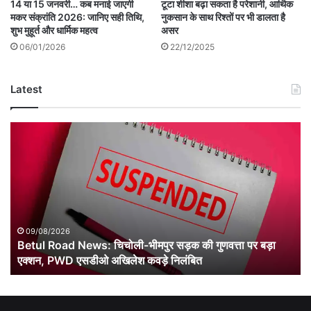
14 या 15 जनवरी… कब मनाई जाएगी
टूटा शीशा बढ़ा सकता है परेशानी, आर्थिक
मकर संक्रांति 2026: जानिए सही तिथि,
नुकसान के साथ रिश्तों पर भी डालता है
शुभ मुहूर्त और धार्मिक महत्व
असर
06/01/2026
22/12/2025
Latest
Betul
Road
News:
चिचोली-
भीमपुर
सड़क
की
गुणवत्ता
09/08/2026
पर
Betul Road News: चिचोली-भीमपुर सड़क की गुणवत्ता पर बड़ा
बड़ा
एक्शन, PWD एसडीओ अखिलेश कवड़े निलंबित
एक्शन,
PWD
एसडीओ