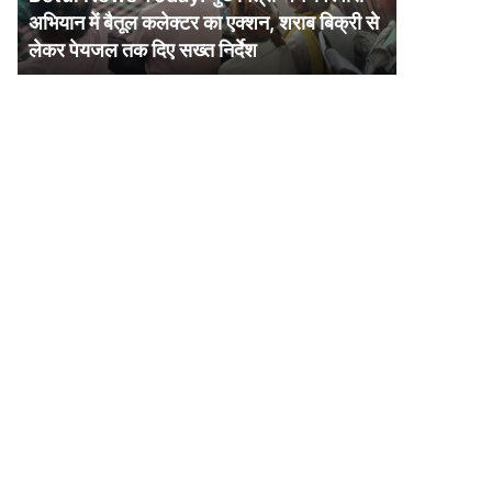
में
अभियान में बैतूल कलेक्टर का एक्शन, शराब बिक्री से
बैतूल
लेकर पेयजल तक दिए सख्त निर्देश
कलेक्टर
का
एक्शन,
शराब
बिक्री
से
लेकर
पेयजल
तक
दिए
सख्त
निर्देश