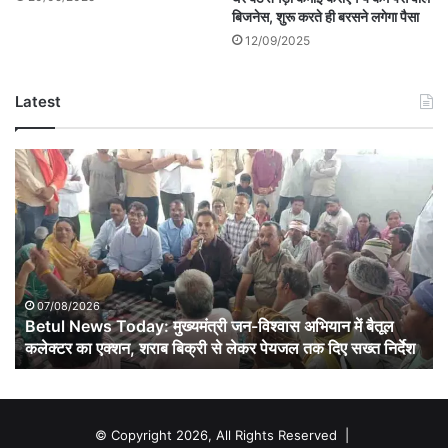
बिजनेस, शुरू करते ही बरसने लगेगा पैसा
12/09/2025
Latest
Betul
News
Today:
मुख्यमंत्री
जन-
विश्वास
अभियान
में
07/08/2026
बैतूल
Betul News Today: मुख्यमंत्री जन-विश्वास अभियान में बैतूल
कलेक्टर
कलेक्टर का एक्शन, शराब बिक्री से लेकर पेयजल तक दिए सख्त निर्देश
का
एक्शन,
शराब
बिक्री
© Copyright 2026, All Rights Reserved |