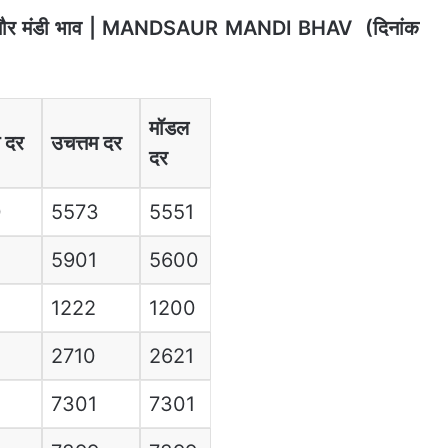
ौर मंडी भाव | MANDSAUR MANDI BHAV
(दिनांक
मॉडल
म दर
उचत्तम दर
दर
0
5573
5551
5901
5600
1222
1200
2710
2621
7301
7301