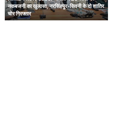
की
नकबजनी का खुलासा, नरसिंहपुर-सिवनी के दो शातिर
नकबजनी
चोर गिरफ्तार
का
खुलासा,
नरसिंहपुर-
सिवनी
के
दो
शातिर
चोर
गिरफ्तार