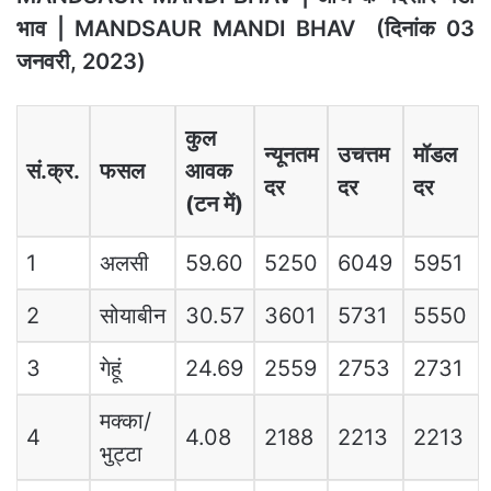
भाव | MANDSAUR MANDI BHAV
(दिनांक 03
जनवरी, 2023)
कुल
न्यूनतम
उचत्तम
मॉडल
सं.क्र.
फसल
आवक
दर
दर
दर
(टन में)
1
अलसी
59.60
5250
6049
5951
2
सोयाबीन
30.57
3601
5731
5550
3
गेहूं
24.69
2559
2753
2731
मक्का/
4
4.08
2188
2213
2213
भुट्टा