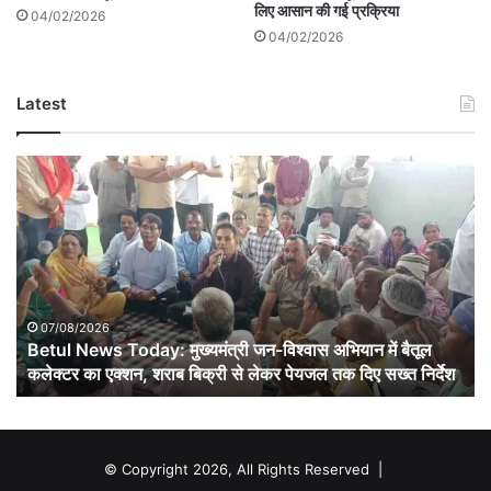
लिए आसान की गई प्रक्रिया
04/02/2026
04/02/2026
Latest
Betul
News
Today:
मुख्यमंत्री
जन-
विश्वास
अभियान
में
07/08/2026
बैतूल
Betul News Today: मुख्यमंत्री जन-विश्वास अभियान में बैतूल
कलेक्टर
कलेक्टर का एक्शन, शराब बिक्री से लेकर पेयजल तक दिए सख्त निर्देश
का
एक्शन,
शराब
बिक्री
© Copyright 2026, All Rights Reserved |
से