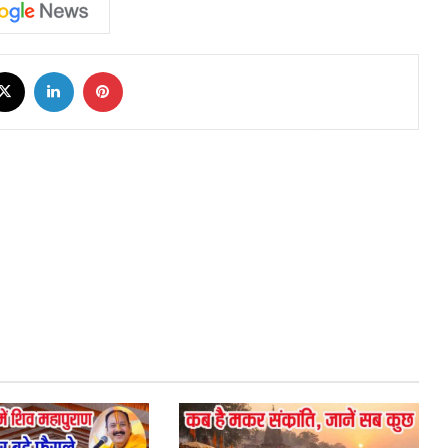
cebook
X
LinkedIn
Pinterest