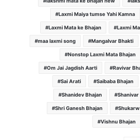
lakshmi mata ke bhajan new
lak
Laxmi Maiya tumse Yahi Kamna
Laxmi Mata ke Bhajan
Laxmi Ma
maa laxmi song
Mangalvar Bhakti
Nonstop Laxmi Mata Bhajan
Om Jai Jagdish Aarti
Ravivar Bh
Sai Arati
Saibaba Bhajan
Shanidev Bhajan
Shanivar
Shri Ganesh Bhajan
Shukarwa
Vishnu Bhajan