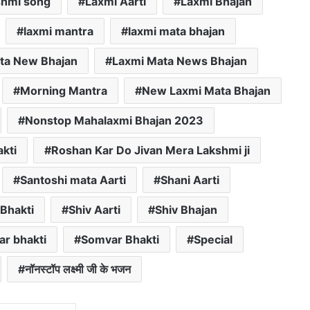
shmi song
Laxmi Aarti
Laxmi Bhajan
laxmi mantra
laxmi mata bhajan
ta New Bhajan
Laxmi Mata News Bhajan
Morning Mantra
New Laxmi Mata Bhajan
Nonstop Mahalaxmi Bhajan 2023
akti
Roshan Kar Do Jivan Mera Lakshmi ji
Santoshi mata Aarti
Shani Aarti
 Bhakti
Shiv Aarti
Shiv Bhajan
r bhakti
Somvar Bhakti
Special
नॉनस्टॉप लक्ष्मी जी के भजन