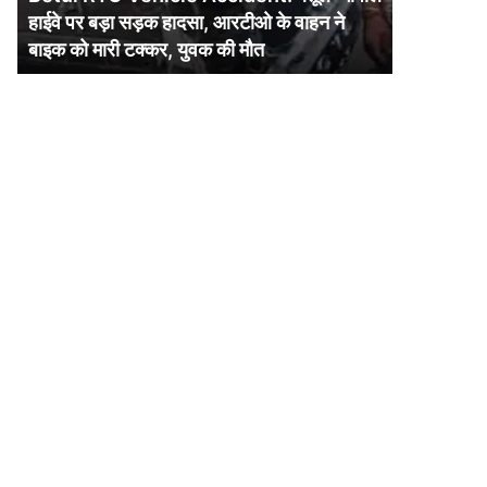
पर
हाईवे पर बड़ा सड़क हादसा, आरटीओ के वाहन ने
बड़ा
बाइक को मारी टक्कर, युवक की मौत
सड़क
हादसा,
आरटीओ
के
वाहन
ने
बाइक
को
मारी
टक्कर,
युवक
की
मौत