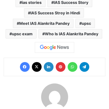
ias stories
IAS Success Story
IAS Success Stroy in Hindi
Meet IAS Alankrita Pandey
upsc
upsc exam
Who Is IAS Alankrita Pandey
Facebook
X
LinkedIn
Pinterest
WhatsApp
Telegram