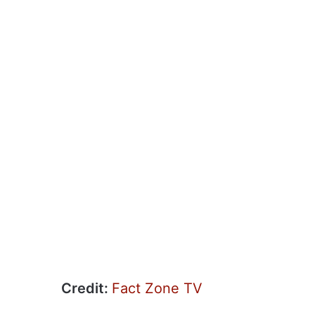
Credit:
Fact Zone TV