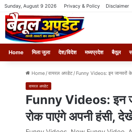
Sunday, August 9 2026
Privacy & Policy
Disclaimer
Home
मिला जुला
देश/विदेश
मध्यप्रदेश
बैतूल
स
Home
/
वायरल अपडेट
/
Funny Videos: इन जानवरों के का
वायरल अपडेट
Funny Videos: इन जानव
रोक पाएंगे अपनी हंसी, देख
Funny Videos, New Funny Video, 