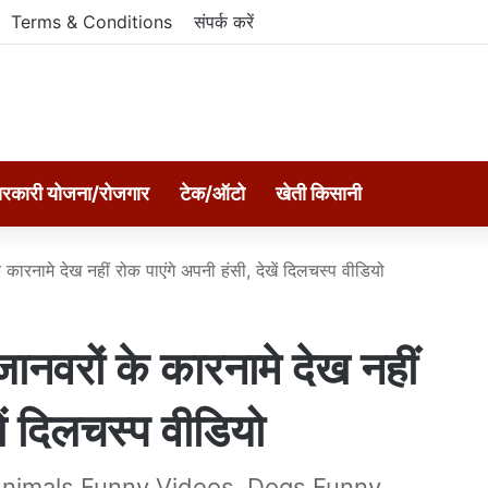
Terms & Conditions
संपर्क करें
रकारी योजना/रोजगार
टेक/ऑटो
खेती किसानी
रनामे देख नहीं रोक पाएंगे अपनी हंसी, देखें दिलचस्‍प वीडियो
रों के कारनामे देख नहीं
ें दिलचस्‍प वीडियो
Animals Funny Videos, Dogs Funny