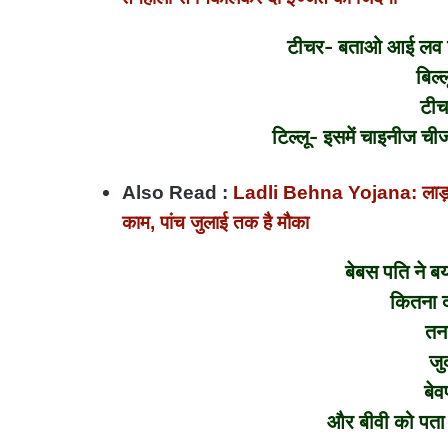
टीचर- बताओ आई लव यू
बिल्
टीच
टिल्लू- इसमें चाइनीज चीज 
Also Read :
Ladli Behna Yojana: लाड़ली 
काम, पांच जुलाई तक है मौका
बेबस पति ने बय
कितना दर
तन
ज
बे
और बीवी को पता