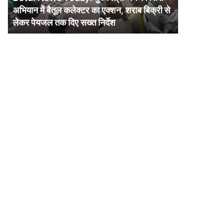
में
अभियान में बैतूल कलेक्टर का एक्शन, शराब बिक्री से
बैतूल
लेकर पेयजल तक दिए सख्त निर्देश
कलेक्टर
का
एक्शन,
शराब
बिक्री
से
लेकर
पेयजल
तक
दिए
सख्त
निर्देश